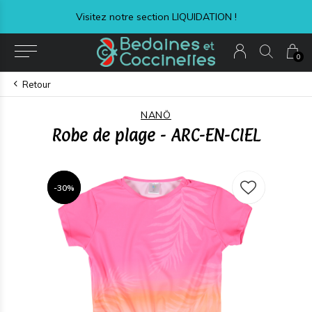
Visitez notre section LIQUIDATION !
0
Retour
NANÖ
Robe de plage - ARC-EN-CIEL
-30%
-30%